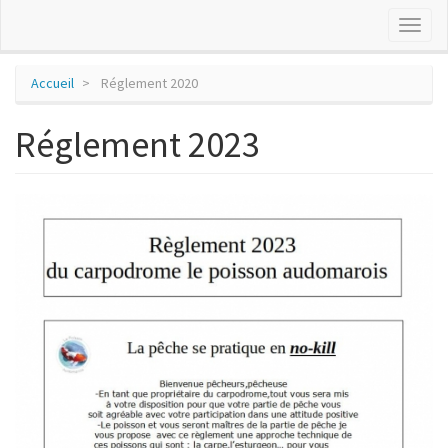
Toggl
naviga
Aller
Accueil
Réglement 2020
au
contenu
Réglement 2023
principal